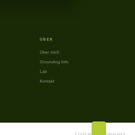
ÜBER
Über mich
Grounding Info
Lab
Kontakt
© 2026 NICK WESCHKALNIES