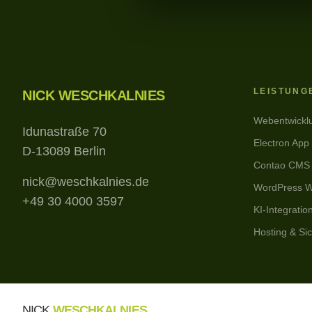
LEISTUNG
NICK WESCHKALNIES
Webentwickl
Idunastraße 70
Electron App
D-13089 Berlin
Contao CMS
nick@weschkalnies.de
WordPress W
+49 30 4000 3597
KI-Integratio
Hosting & Sic
NICK
WESCHKALNIES