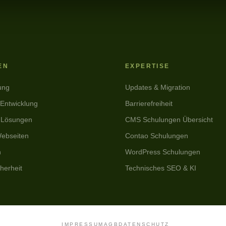
GitHub
EN
EXPERTISE
ung
Updates & Migration
 Entwicklung
Barrierefreiheit
 Lösungen
CMS Schulungen Übersicht
ebseiten
Contao Schulungen
n
WordPress Schulungen
herheit
Technisches SEO & KI
IMPRESSUM
AGB
DATENSCHUTZ