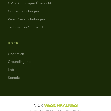
CMS Schulungen Übersicht
Contao Schulungen
WordPress Schulungen
Technisches SEO & KI
ÜBER
Über mich
Grounding Info
Lab
Kontakt
NICK
WESCHKALNIES
IMPRESSUM
AGB
DATENSCHUTZ