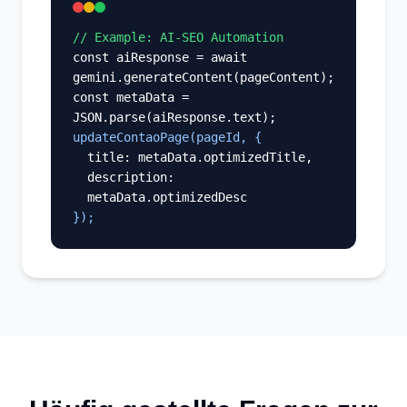
// Example: AI-SEO Automation
const aiResponse = await
gemini.generateContent(pageContent);
const metaData =
JSON.parse(aiResponse.text);
updateContaoPage(pageId, {
title: metaData.optimizedTitle,
description:
metaData.optimizedDesc
});