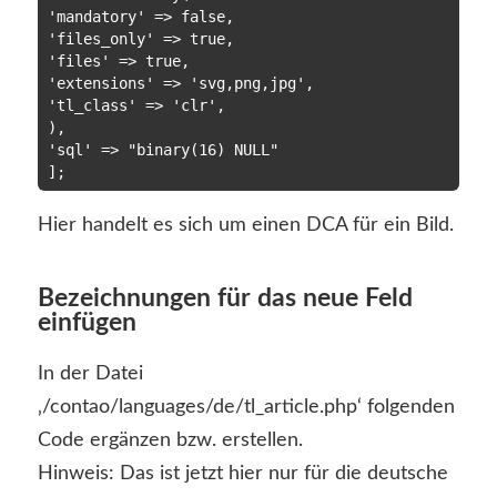
'mandatory' => false,

'files_only' => true,

'files' => true,

'extensions' => 'svg,png,jpg',

'tl_class' => 'clr',

),

'sql' => "binary(16) NULL"

Hier handelt es sich um einen DCA für ein Bild.
Bezeichnungen für das neue Feld
einfügen
In der Datei
‚/contao/languages/de/tl_article.php‘ folgenden
Code ergänzen bzw. erstellen.
Hinweis: Das ist jetzt hier nur für die deutsche