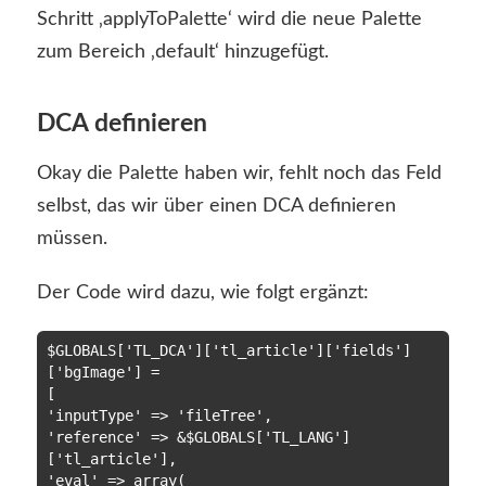
Schritt ‚applyToPalette‘ wird die neue Palette
zum Bereich ‚default‘ hinzugefügt.
DCA definieren
Okay die Palette haben wir, fehlt noch das Feld
selbst, das wir über einen DCA definieren
müssen.
Der Code wird dazu, wie folgt ergänzt:
$GLOBALS['TL_DCA']['tl_article']['fields']
['bgImage'] =

[

'inputType' => 'fileTree',

'reference' => &$GLOBALS['TL_LANG']
['tl_article'],

'eval' => array(
