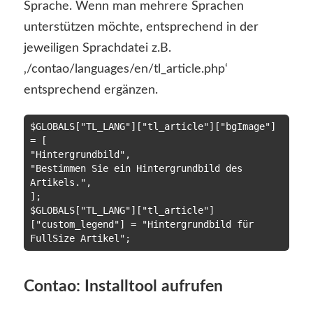
Sprache. Wenn man mehrere Sprachen
unterstützen möchte, entsprechend in der
jeweiligen Sprachdatei z.B.
‚/contao/languages/en/tl_article.php‘
entsprechend ergänzen.
$GLOBALS["TL_LANG"]["tl_article"]["bgImage"] 
= [

"Hintergrundbild",

"Bestimmen Sie ein Hintergrundbild des 
Artikels.",

];

$GLOBALS["TL_LANG"]["tl_article"]
["custom_legend"] = "Hintergrundbild für 
Contao: Installtool aufrufen