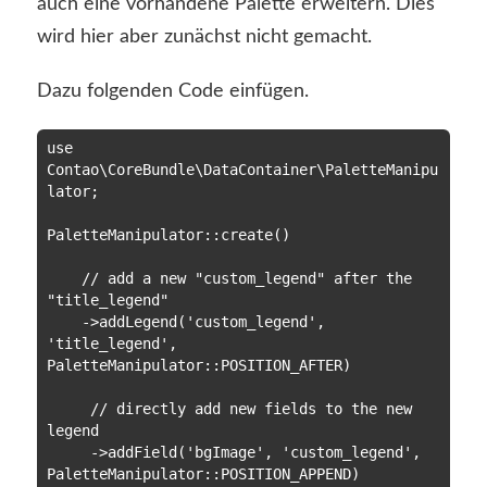
auch eine vorhandene Palette erweitern. Dies
wird hier aber zunächst nicht gemacht.
Dazu folgenden Code einfügen.
use 
Contao\CoreBundle\DataContainer\PaletteManipu
lator;

PaletteManipulator::create()

    // add a new "custom_legend" after the 
"title_legend"

    ->addLegend('custom_legend', 
'title_legend', 
PaletteManipulator::POSITION_AFTER)

     // directly add new fields to the new 
legend

     ->addField('bgImage', 'custom_legend', 
PaletteManipulator::POSITION_APPEND)
