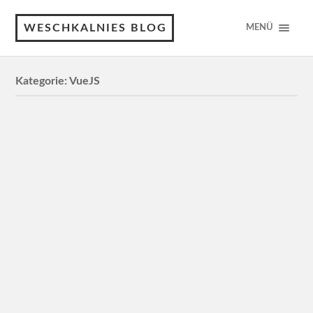
WESCHKALNIES BLOG
MENÜ
Kategorie:
VueJS
Lernprojekt – Nuxt + Prisma ORM,
Online EPG für deutsches
Fernsehen
16. JUNI 2026
Ich schaue nur selten klassisches Fernsehen – meist
höchstens bei Sportveranstaltungen. Wenn es dann doch
einmal vorkommt, hat mich immer gestört, wie
umständlich es ist, schnell herauszufinden, was…