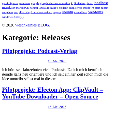
localhost
geminiignore
generator
google
google chrome extension
ki
limitation
linux
manjaro
markdown
natural language
nuxt js
podcast
shell script
shutdown
start
subset
ubuntu
webfonts
templates
text
tl_article
tl_article erweitern
toggle
virtual host
xampp
windows
© 2026
weschkalnies BLOG
.
Kategorie:
Releases
Pilotprojekt: Podcast-Verlag
16. Mai 2026
Ich höre seit Jahrzehnten viele Podcasts. Da ich mich beruflich
gerade ganz neu orientiere und ich seit einiger Zeit schon mich die
Idee umtreibt selbst mal in diesem…
Pilotprojekt: Electon App: ClipVault –
YouTube Downloader – Open Source
16. Mai 2026