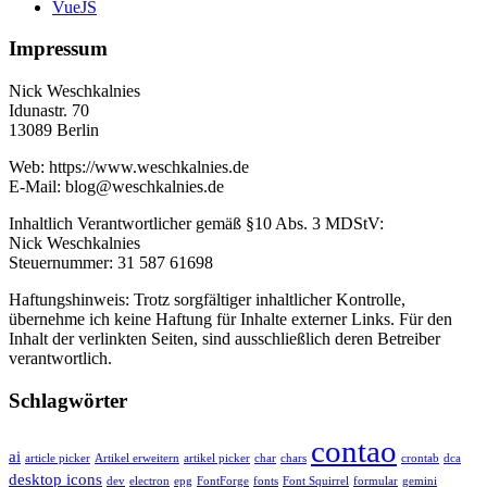
VueJS
Impressum
Nick Weschkalnies
Idunastr. 70
13089 Berlin
Web: https://www.weschkalnies.de
E-Mail: blog@weschkalnies.de
Inhaltlich Verantwortlicher gemäß §10 Abs. 3 MDStV:
Nick Weschkalnies
Steuernummer: 31 587 61698
Haftungshinweis: Trotz sorgfältiger inhaltlicher Kontrolle,
übernehme ich keine Haftung für Inhalte externer Links. Für den
Inhalt der verlinkten Seiten, sind ausschließlich deren Betreiber
verantwortlich.
Schlagwörter
contao
ai
article picker
Artikel erweitern
artikel picker
char
chars
crontab
dca
desktop icons
dev
electron
epg
FontForge
fonts
Font Squirrel
formular
gemini